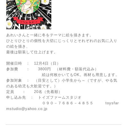
あれいさんと一緒に冬をテーマに絵を描きます。
ひとりひとりの個性を大切にじっくりとそれぞれのお気に入り
の絵を描き、
最後は額装して仕上げます。
開催日時 ： 12月4日（日）
参加費 ： 3800円 （材料費・額装代込み）
絵は何枚かいてもOK。画材も用意します。
参加対象 ： （目安として）小学生から～（ですが、やる気
のある幼児も大歓迎です。）
定員 ： 20名（先着順）
申し込み先 ： トイズファームスタジオ
０９０－７６８６－４８５５ toysfar
mstudio@yahoo.co.jp